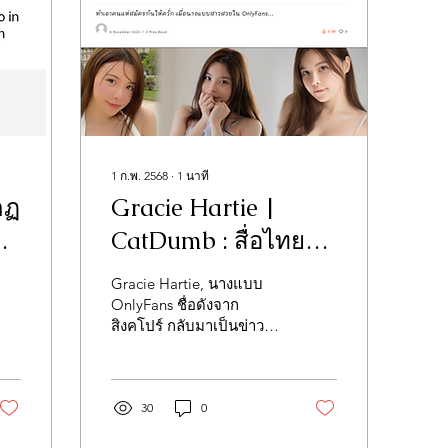
1 ก.พ. 2568
∙
1
นาที
กฏ
Gracie Hartie |
he
CatDumb : สื่อไทย
จับตามอง & ประกาศ
s/20301148/onlyfans-
Gracie Hartie, นางแบบ
รับสมัครผู้ช่วยส่วนตัว
OnlyFans ชื่อดังจาก
สิงคโปร์ กลับมาเป็นข่าว
สุดพิเศษ!
ฮอตในประเทศไทยอีกครั้ง
เมื่อเร็ว ๆ นี้ เธอถูกนำเสนอ
โดยสื่อไทยชั้นนำ—เข้าร...
30
0