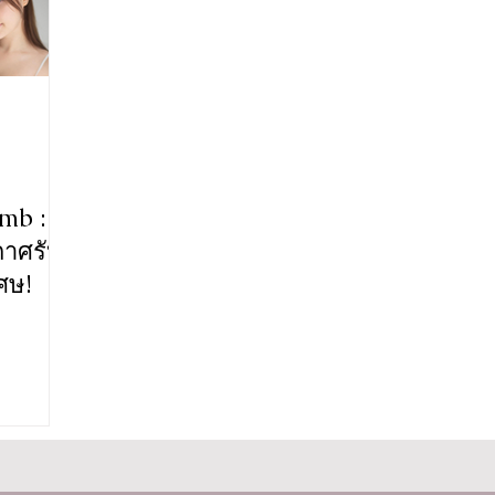
mb :
กาศรับ
เศษ!